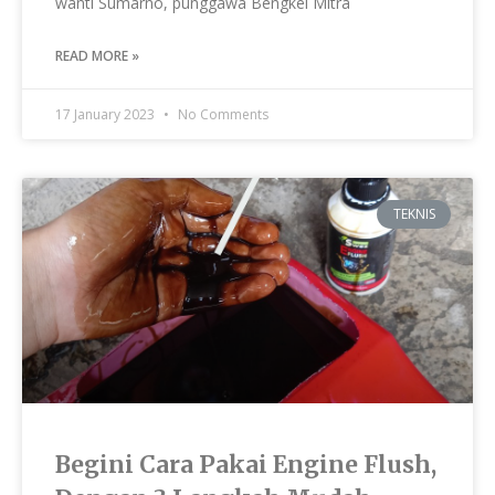
wanti Sumarno, punggawa Bengkel Mitra
READ MORE »
17 January 2023
No Comments
TEKNIS
Begini Cara Pakai Engine Flush,